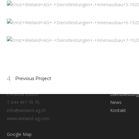
Kontakt
Leistung
Ernst Wieland AG
Home
Previous Project
Florastrasse 20
Unternehmen
CH-8008 Zürich
Dienstleistun
T 044 497 70 70
News
info@wieland-ag.ch
Kontakt
www.wieland-ag.com
Google Map